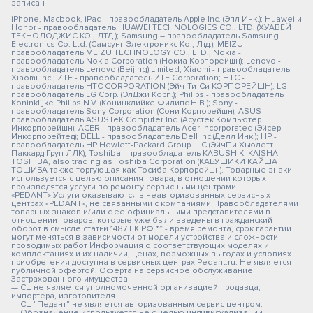
записан
iPhone, Macbook, iPad - правообладатель Apple Inc. (Эпл Инк.); Huawei и
Honor - правообладатель HUAWEI TECHNOLOGIES CO., LTD. (ХУАВЕЙ
ТЕКНОЛОДЖИС КО., ЛТД.); Samsung – правообладатель Samsung
Electronics Co. Ltd. (Самсунг Электроникс Ко., Лтд.); MEIZU -
правообладатель MEIZU TECHNOLOGY CO., LTD.; Nokia -
правообладатель Nokia Corporation (Нокиа Корпорейшн); Lenovo -
правообладатель Lenovo (Beijing) Limited; Xiaomi - правообладатель
Xiaomi Inc.; ZTE - правообладатель ZTE Corporation; HTC -
правообладатель HTC CORPORATION (Эйч-Ти-Си КОРПОРЕЙШН); LG -
правообладатель LG Corp. (ЭлДжи Корп.); Philips - правообладатель
Koninklijke Philips N.V. (Конинклийке Филипс Н.В.); Sony -
правообладатель Sony Corporation (Сони Корпорейшн); ASUS -
правообладатель ASUSTeK Computer Inc. (Асустек Компьютер
Инкорпорейшн); ACER - правообладатель Acer Incorporated (Эйсер
Инкорпорейтед); DELL - правообладатель Dell Inc.(Делл Инк.); HP -
правообладатель HP Hewlett-Packard Group LLC (ЭйчПи Хьюлетт
Паккард Груп ЛЛК); Toshiba - правообладатель KABUSHIKI KAISHA
TOSHIBA, also trading as Toshiba Corporation (КАБУШИКИ КАЙША
ТОШИБА также торгующая как Тосиба Корпорейшн). Товарные знаки
используется с целью описания товара, в отношении которых
производятся услуги по ремонту сервисными центрами
«PEDANT».Услуги оказываются в неавторизованных сервисных
центрах «PEDANT», не связанными с компаниями Правообладателями
товарных знаков и/или с ее официальными представителями в
отношении товаров, которые уже были введены в гражданский
оборот в смысле статьи 1487 ГК РФ ** - время ремонта, срок гарантии
могут меняться в зависимости от модели устройства и сложности
проводимых работ Информация о соответствующих моделях и
комплектациях и их наличии, ценах, возможных выгодах и условиях
приобретения доступна в сервисных центрах Pedant.ru. Не является
публичной офертой. Оферта на сервисное обслуживание
Застрахованного имущества
— СЦ не является уполномоченной организацией продавца,
импортера, изготовителя.
— СЦ "Педант" не является авторизованным сервис центром.
— Обозначение используется не с целью индивидуализации