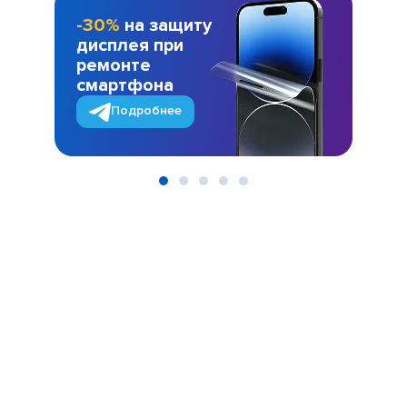
-30%
на защиту
дисплея при
ремонте
смартфона
Подробнее
Item
1
of
5