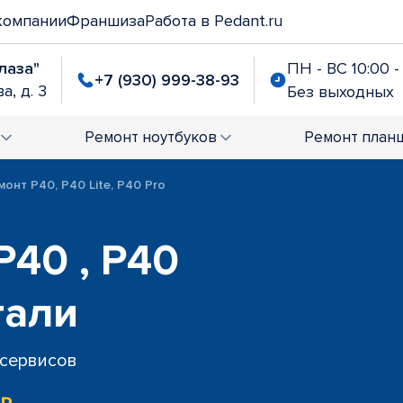
компании
Франшиза
Работа в Pedant.ru
лаза"
ПН - ВС 10:00 -
+7 (930) 999-38-93
а, д. 3
Без выходных
Ремонт
ноутбуков
Ремонт
план
монт P40, P40 Lite, P40 Pro
P40 , P40
тали
 сервисов