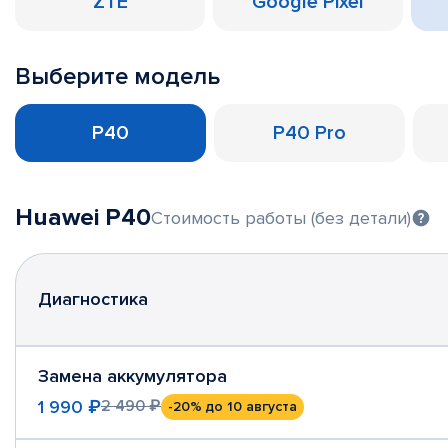
ZTE
Google Pixel
Выберите модель
P40
P40 Pro
Huawei P40
Стоимость работы (без детали)
Диагностика
Замена аккумулятора
1 990 ₽
2 490 ₽
-20%
до 10 августа