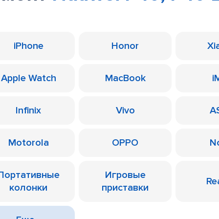
iPhone
Honor
Xi
Apple Watch
MacBook
i
Infinix
Vivo
A
Motorola
OPPO
N
Портативные
Игровые
Re
колонки
приставки