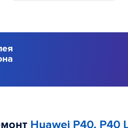
лея
она
емонт
Huawei P40, P40 L