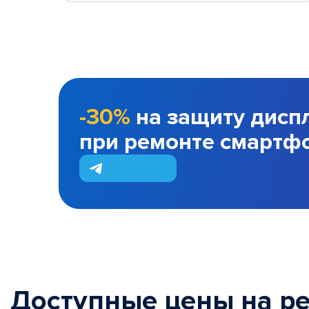
-30%
на защиту дисп
при ремонте смартф
Доступные цены на р