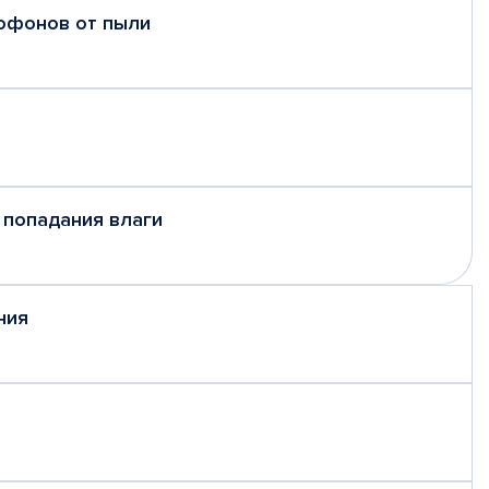
рофонов от пыли
 попадания влаги
ния