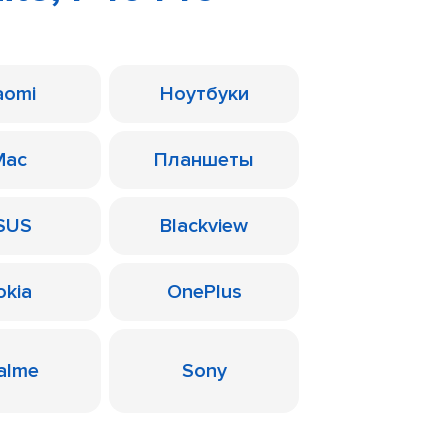
aomi
Ноутбуки
Mac
Планшеты
SUS
Blackview
okia
OnePlus
alme
Sony