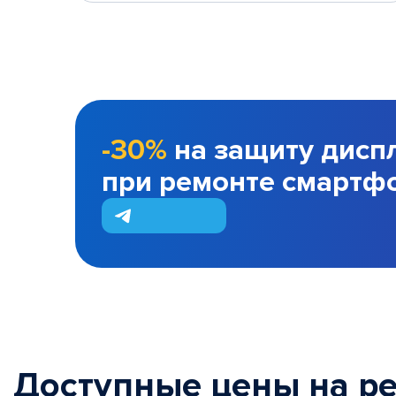
-30%
на защиту дисп
при ремонте смартф
Доступные цены на р