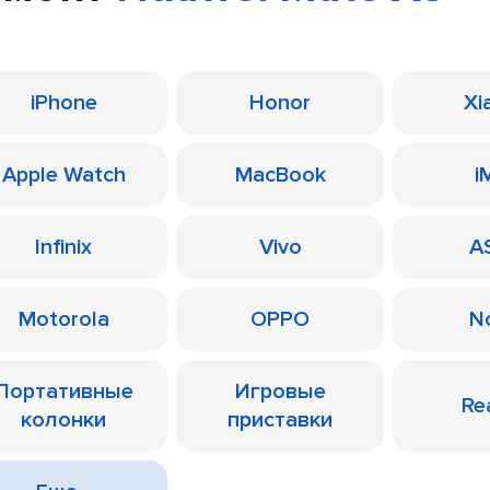
iPhone
Honor
Xi
Apple Watch
MacBook
i
Infinix
Vivo
A
Motorola
OPPO
N
Портативные
Игровые
Re
колонки
приставки