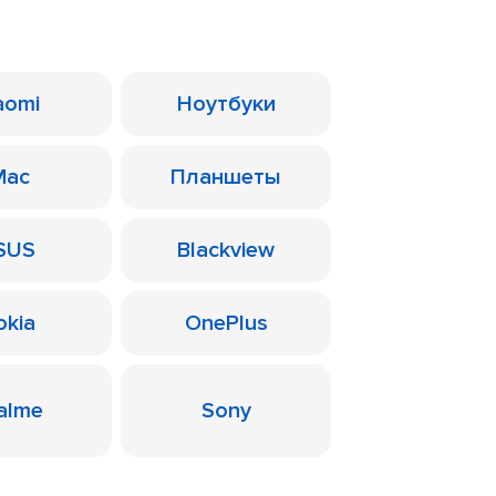
aomi
Ноутбуки
Mac
Планшеты
SUS
Blackview
okia
OnePlus
alme
Sony