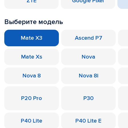
ZTE
Google Pixel
Выберите модель
Mate X3
Ascend P7
Mate Xs
Nova
Nova 8
Nova 8i
P20 Pro
P30
P40 Lite
P40 Lite E