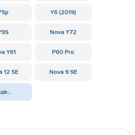
Y5p
Y6 (2019)
Y9S
Nova Y72
a Y61
P60 Pro
a 12 SE
Nova 9 SE
ще...