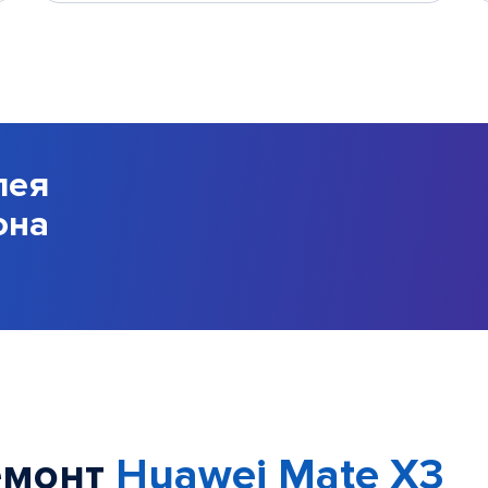
лея
она
емонт
Huawei Mate X3