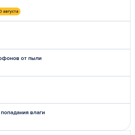
0 августа
рофонов от пыли
 попадания влаги