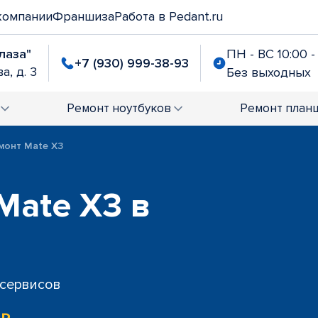
компании
Франшиза
Работа в Pedant.ru
лаза"
ПН - ВС 10:00 -
+7 (930) 999-38-93
а, д. 3
Без выходных
Ремонт
ноутбуков
Ремонт
план
монт Mate X3
Mate X3 в
 сервисов