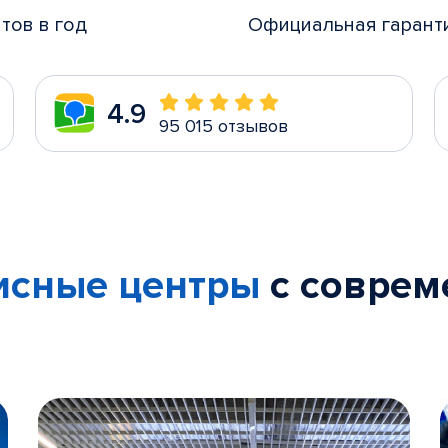
тов в год
Официальная гарант
4.9
95 015 отзывов
исные центры
с совре