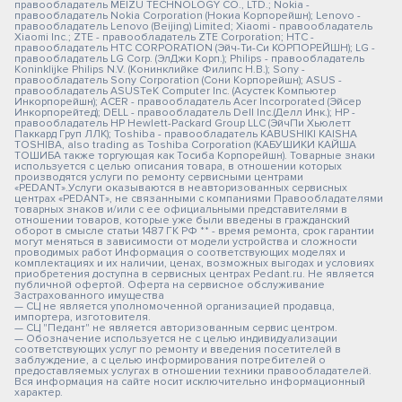
правообладатель MEIZU TECHNOLOGY CO., LTD.; Nokia -
правообладатель Nokia Corporation (Нокиа Корпорейшн); Lenovo -
правообладатель Lenovo (Beijing) Limited; Xiaomi - правообладатель
Xiaomi Inc.; ZTE - правообладатель ZTE Corporation; HTC -
правообладатель HTC CORPORATION (Эйч-Ти-Си КОРПОРЕЙШН); LG -
правообладатель LG Corp. (ЭлДжи Корп.); Philips - правообладатель
Koninklijke Philips N.V. (Конинклийке Филипс Н.В.); Sony -
правообладатель Sony Corporation (Сони Корпорейшн); ASUS -
правообладатель ASUSTeK Computer Inc. (Асустек Компьютер
Инкорпорейшн); ACER - правообладатель Acer Incorporated (Эйсер
Инкорпорейтед); DELL - правообладатель Dell Inc.(Делл Инк.); HP -
правообладатель HP Hewlett-Packard Group LLC (ЭйчПи Хьюлетт
Паккард Груп ЛЛК); Toshiba - правообладатель KABUSHIKI KAISHA
TOSHIBA, also trading as Toshiba Corporation (КАБУШИКИ КАЙША
ТОШИБА также торгующая как Тосиба Корпорейшн). Товарные знаки
используется с целью описания товара, в отношении которых
производятся услуги по ремонту сервисными центрами
«PEDANT».Услуги оказываются в неавторизованных сервисных
центрах «PEDANT», не связанными с компаниями Правообладателями
товарных знаков и/или с ее официальными представителями в
отношении товаров, которые уже были введены в гражданский
оборот в смысле статьи 1487 ГК РФ ** - время ремонта, срок гарантии
могут меняться в зависимости от модели устройства и сложности
проводимых работ Информация о соответствующих моделях и
комплектациях и их наличии, ценах, возможных выгодах и условиях
приобретения доступна в сервисных центрах Pedant.ru. Не является
публичной офертой. Оферта на сервисное обслуживание
Застрахованного имущества
— СЦ не является уполномоченной организацией продавца,
импортера, изготовителя.
— СЦ "Педант" не является авторизованным сервис центром.
— Обозначение используется не с целью индивидуализации
соответствующих услуг по ремонту и введения посетителей в
заблуждение, а с целью информирования потребителей о
предоставляемых услугах в отношении техники правообладателей.
Вся информация на сайте носит исключительно информационный
характер.