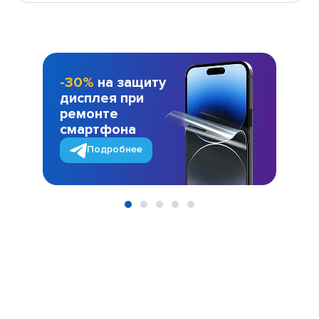
-30%
на защиту
дисплея при
ремонте
смартфона
Подробнее
Item
1
of
5