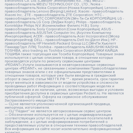
Electronics Co. Ltd. (Самсунг Электроникс Ко., Лтд.); MEIZU -
правообладатель MEIZU TECHNOLOGY CO., LTD.; Nokia -
правообладатель Nokia Corporation (Нокиа Корпорейшн); Lenovo -
правообладатель Lenovo (Beijing) Limited; Xiaomi - правообладатель
Xiaomi Inc.; ZTE - правообладатель ZTE Corporation; HTC -
правообладатель HTC CORPORATION (Эйч-Ти-Си КОРПОРЕЙШН); LG -
правообладатель LG Corp. (ЭлДжи Корп.); Philips - правообладатель
Koninklijke Philips N.V. (Конинклийке Филипс Н.В.); Sony -
правообладатель Sony Corporation (Сони Корпорейшн); ASUS -
правообладатель ASUSTeK Computer Inc. (Асустек Компьютер
Инкорпорейшн); ACER - правообладатель Acer Incorporated (Эйсер
Инкорпорейтед); DELL - правообладатель Dell Inc.(Делл Инк.); HP -
правообладатель HP Hewlett-Packard Group LLC (ЭйчПи Хьюлетт
Паккард Груп ЛЛК); Toshiba - правообладатель KABUSHIKI KAISHA
TOSHIBA, also trading as Toshiba Corporation (КАБУШИКИ КАЙША
ТОШИБА также торгующая как Тосиба Корпорейшн). Товарные знаки
используется с целью описания товара, в отношении которых
производятся услуги по ремонту сервисными центрами
«PEDANT».Услуги оказываются в неавторизованных сервисных
центрах «PEDANT», не связанными с компаниями Правообладателями
товарных знаков и/или с ее официальными представителями в
отношении товаров, которые уже были введены в гражданский
оборот в смысле статьи 1487 ГК РФ ** - время ремонта, срок гарантии
могут меняться в зависимости от модели устройства и сложности
проводимых работ Информация о соответствующих моделях и
комплектациях и их наличии, ценах, возможных выгодах и условиях
приобретения доступна в сервисных центрах Pedant.ru. Не является
публичной офертой. Оферта на сервисное обслуживание
Застрахованного имущества
— СЦ не является уполномоченной организацией продавца,
импортера, изготовителя.
— СЦ "Педант" не является авторизованным сервис центром.
— Обозначение используется не с целью индивидуализации
соответствующих услуг по ремонту и введения посетителей в
заблуждение, а с целью информирования потребителей о
предоставляемых услугах в отношении техники правообладателей.
Вся информация на сайте носит исключительно информационный
характер.