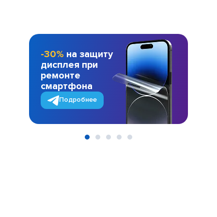
-30%
на защиту
дисплея при
ремонте
смартфона
Подробнее
Item
1
of
5