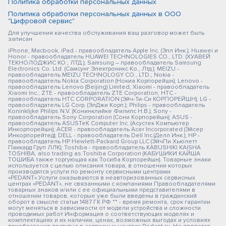
Политика обработки персональных данных
Политика обработки персональных данных в ООО
"Цифровой сервис"
Для улучшения качества обслуживания ваш разговор может быть
записан
iPhone, Macbook, iPad - правообладатель Apple Inc. (Эпл Инк.); Huawei и
Honor - правообладатель HUAWEI TECHNOLOGIES CO., LTD. (ХУАВЕЙ
ТЕКНОЛОДЖИС КО., ЛТД.); Samsung – правообладатель Samsung
Electronics Co. Ltd. (Самсунг Электроникс Ко., Лтд.); MEIZU -
правообладатель MEIZU TECHNOLOGY CO., LTD.; Nokia -
правообладатель Nokia Corporation (Нокиа Корпорейшн); Lenovo -
правообладатель Lenovo (Beijing) Limited; Xiaomi - правообладатель
Xiaomi Inc.; ZTE - правообладатель ZTE Corporation; HTC -
правообладатель HTC CORPORATION (Эйч-Ти-Си КОРПОРЕЙШН); LG -
правообладатель LG Corp. (ЭлДжи Корп.); Philips - правообладатель
Koninklijke Philips N.V. (Конинклийке Филипс Н.В.); Sony -
правообладатель Sony Corporation (Сони Корпорейшн); ASUS -
правообладатель ASUSTeK Computer Inc. (Асустек Компьютер
Инкорпорейшн); ACER - правообладатель Acer Incorporated (Эйсер
Инкорпорейтед); DELL - правообладатель Dell Inc.(Делл Инк.); HP -
правообладатель HP Hewlett-Packard Group LLC (ЭйчПи Хьюлетт
Паккард Груп ЛЛК); Toshiba - правообладатель KABUSHIKI KAISHA
TOSHIBA, also trading as Toshiba Corporation (КАБУШИКИ КАЙША
ТОШИБА также торгующая как Тосиба Корпорейшн). Товарные знаки
используется с целью описания товара, в отношении которых
производятся услуги по ремонту сервисными центрами
«PEDANT».Услуги оказываются в неавторизованных сервисных
центрах «PEDANT», не связанными с компаниями Правообладателями
товарных знаков и/или с ее официальными представителями в
отношении товаров, которые уже были введены в гражданский
оборот в смысле статьи 1487 ГК РФ ** - время ремонта, срок гарантии
могут меняться в зависимости от модели устройства и сложности
проводимых работ Информация о соответствующих моделях и
комплектациях и их наличии, ценах, возможных выгодах и условиях