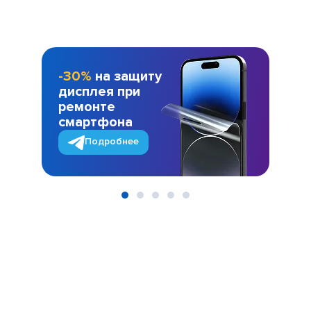
-30%
на защиту
дисплея при
ремонте
смартфона
Подробнее
Item
1
of
5