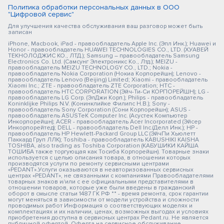
Политика обработки персональных данных в ООО
"Цифровой сервис"
Для улучшения качества обслуживания ваш разговор может быть
записан
iPhone, Macbook, iPad - правообладатель Apple Inc. (Эпл Инк.); Huawei и
Honor - правообладатель HUAWEI TECHNOLOGIES CO., LTD. (ХУАВЕЙ
ТЕКНОЛОДЖИС КО., ЛТД.); Samsung – правообладатель Samsung
Electronics Co. Ltd. (Самсунг Электроникс Ко., Лтд.); MEIZU -
правообладатель MEIZU TECHNOLOGY CO., LTD.; Nokia -
правообладатель Nokia Corporation (Нокиа Корпорейшн); Lenovo -
правообладатель Lenovo (Beijing) Limited; Xiaomi - правообладатель
Xiaomi Inc.; ZTE - правообладатель ZTE Corporation; HTC -
правообладатель HTC CORPORATION (Эйч-Ти-Си КОРПОРЕЙШН); LG -
правообладатель LG Corp. (ЭлДжи Корп.); Philips - правообладатель
Koninklijke Philips N.V. (Конинклийке Филипс Н.В.); Sony -
правообладатель Sony Corporation (Сони Корпорейшн); ASUS -
правообладатель ASUSTeK Computer Inc. (Асустек Компьютер
Инкорпорейшн); ACER - правообладатель Acer Incorporated (Эйсер
Инкорпорейтед); DELL - правообладатель Dell Inc.(Делл Инк.); HP -
правообладатель HP Hewlett-Packard Group LLC (ЭйчПи Хьюлетт
Паккард Груп ЛЛК); Toshiba - правообладатель KABUSHIKI KAISHA
TOSHIBA, also trading as Toshiba Corporation (КАБУШИКИ КАЙША
ТОШИБА также торгующая как Тосиба Корпорейшн). Товарные знаки
используется с целью описания товара, в отношении которых
производятся услуги по ремонту сервисными центрами
«PEDANT».Услуги оказываются в неавторизованных сервисных
центрах «PEDANT», не связанными с компаниями Правообладателями
товарных знаков и/или с ее официальными представителями в
отношении товаров, которые уже были введены в гражданский
оборот в смысле статьи 1487 ГК РФ ** - время ремонта, срок гарантии
могут меняться в зависимости от модели устройства и сложности
проводимых работ Информация о соответствующих моделях и
комплектациях и их наличии, ценах, возможных выгодах и условиях
приобретения доступна в сервисных центрах Pedant.ru. Не является
публичной офертой. Оферта на сервисное обслуживание