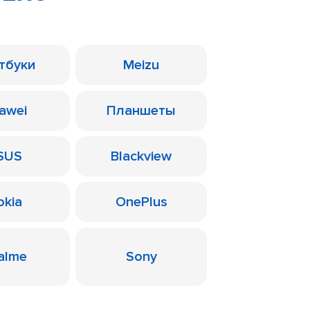
тбуки
Meizu
awei
Планшеты
SUS
Blackview
okia
OnePlus
alme
Sony