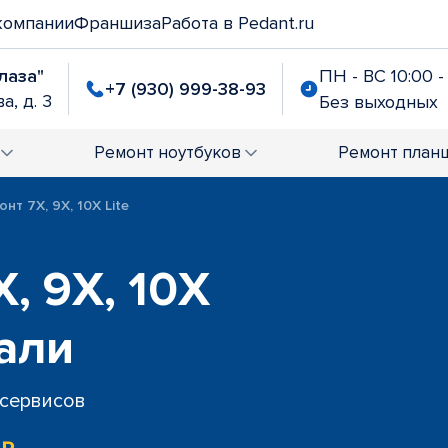
компании
Франшиза
Работа в Pedant.ru
лаза"
ПН - ВС 10:00 -
+7 (930) 999-38-93
а, д. 3
Без выходных
Ремонт
ноутбуков
Ремонт
план
онт 7X, 9X, 10X Lite
, 9X, 10X
тали
 сервисов