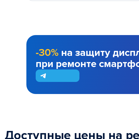
-30%
на защиту дисп
при ремонте смартф
Доступные цены на р