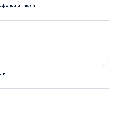
рофонов от пыли
сти