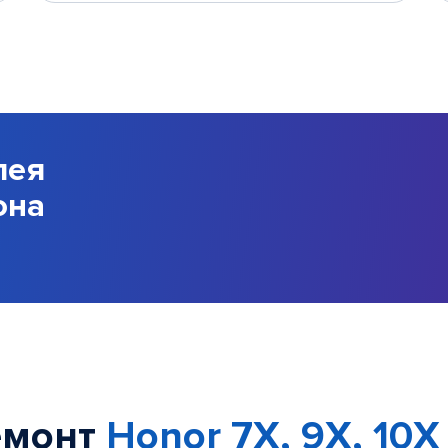
лея
она
емонт
Honor 7X, 9X, 10X 