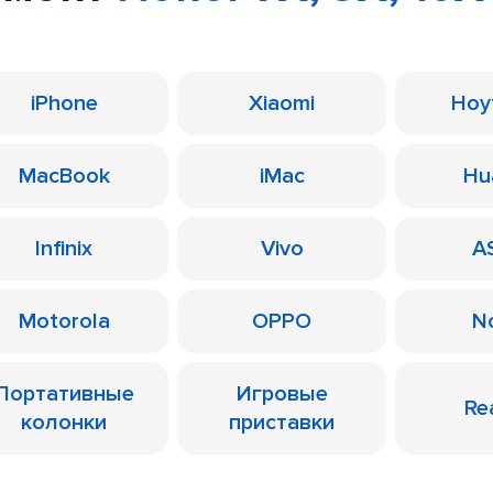
iPhone
Xiaomi
Ноу
MacBook
iMac
Hu
Infinix
Vivo
A
Motorola
OPPO
N
Портативные
Игровые
Re
колонки
приставки