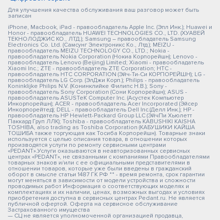
Для улучшения качества обслуживания ваш разговор может быть
записан
iPhone, Macbook, iPad - правообладатель Apple Inc. (Эпл Инк.); Huawei и
Honor - правообладатель HUAWEI TECHNOLOGIES CO., LTD. (ХУАВЕЙ
ТЕКНОЛОДЖИС КО., ЛТД.); Samsung – правообладатель Samsung
Electronics Co. Ltd. (Самсунг Электроникс Ко., Лтд.); MEIZU -
правообладатель MEIZU TECHNOLOGY CO., LTD.; Nokia -
правообладатель Nokia Corporation (Нокиа Корпорейшн); Lenovo -
правообладатель Lenovo (Beijing) Limited; Xiaomi - правообладатель
Xiaomi Inc.; ZTE - правообладатель ZTE Corporation; HTC -
правообладатель HTC CORPORATION (Эйч-Ти-Си КОРПОРЕЙШН); LG -
правообладатель LG Corp. (ЭлДжи Корп.); Philips - правообладатель
Koninklijke Philips N.V. (Конинклийке Филипс Н.В.); Sony -
правообладатель Sony Corporation (Сони Корпорейшн); ASUS -
правообладатель ASUSTeK Computer Inc. (Асустек Компьютер
Инкорпорейшн); ACER - правообладатель Acer Incorporated (Эйсер
Инкорпорейтед); DELL - правообладатель Dell Inc.(Делл Инк.); HP -
правообладатель HP Hewlett-Packard Group LLC (ЭйчПи Хьюлетт
Паккард Груп ЛЛК); Toshiba - правообладатель KABUSHIKI KAISHA
TOSHIBA, also trading as Toshiba Corporation (КАБУШИКИ КАЙША
ТОШИБА также торгующая как Тосиба Корпорейшн). Товарные знаки
используется с целью описания товара, в отношении которых
производятся услуги по ремонту сервисными центрами
«PEDANT».Услуги оказываются в неавторизованных сервисных
центрах «PEDANT», не связанными с компаниями Правообладателями
товарных знаков и/или с ее официальными представителями в
отношении товаров, которые уже были введены в гражданский
оборот в смысле статьи 1487 ГК РФ ** - время ремонта, срок гарантии
могут меняться в зависимости от модели устройства и сложности
проводимых работ Информация о соответствующих моделях и
комплектациях и их наличии, ценах, возможных выгодах и условиях
приобретения доступна в сервисных центрах Pedant.ru. Не является
публичной офертой. Оферта на сервисное обслуживание
Застрахованного имущества
— СЦ не является уполномоченной организацией продавца,