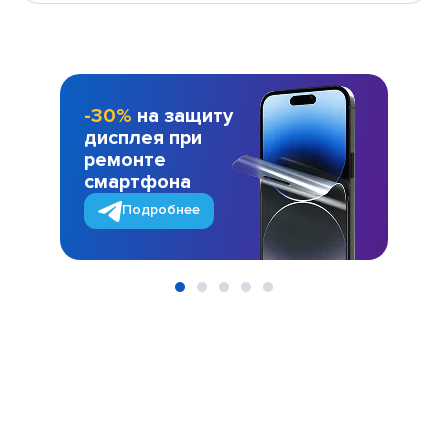
-30%
на защиту
дисплея при
ремонте
смартфона
Подробнее
Item
1
of
5