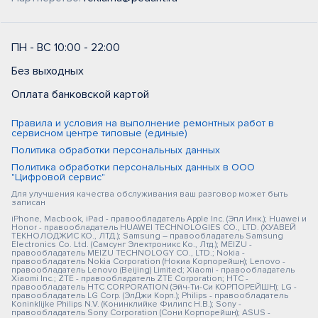
ПН - ВС 10:00 - 22:00
Без выходных
Оплата банковской картой
Правила и условия на выполнение ремонтных работ в
сервисном центре типовые (единые)
Политика обработки персональных данных
Политика обработки персональных данных в ООО
"Цифровой сервис"
Для улучшения качества обслуживания ваш разговор может быть
записан
iPhone, Macbook, iPad - правообладатель Apple Inc. (Эпл Инк.); Huawei и
Honor - правообладатель HUAWEI TECHNOLOGIES CO., LTD. (ХУАВЕЙ
ТЕКНОЛОДЖИС КО., ЛТД.); Samsung – правообладатель Samsung
Electronics Co. Ltd. (Самсунг Электроникс Ко., Лтд.); MEIZU -
правообладатель MEIZU TECHNOLOGY CO., LTD.; Nokia -
правообладатель Nokia Corporation (Нокиа Корпорейшн); Lenovo -
правообладатель Lenovo (Beijing) Limited; Xiaomi - правообладатель
Xiaomi Inc.; ZTE - правообладатель ZTE Corporation; HTC -
правообладатель HTC CORPORATION (Эйч-Ти-Си КОРПОРЕЙШН); LG -
правообладатель LG Corp. (ЭлДжи Корп.); Philips - правообладатель
Koninklijke Philips N.V. (Конинклийке Филипс Н.В.); Sony -
правообладатель Sony Corporation (Сони Корпорейшн); ASUS -