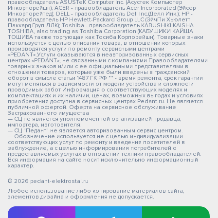
правообладатель ASUSTeK Computer Inc. (Асустек Компьютер
Инкорпорейшн); ACER - правообладатель Acer Incorporated (Эйсер
Инкорпорейтед); DELL - правообладатель Dell Inc.(Делл Инк.); HP -
правообладатель HP Hewlett-Packard Group LLC (ЭйчПи Хьюлетт
Паккард Груп ЛЛК); Toshiba - правообладатель KABUSHIKI KAISHA
TOSHIBA, also trading as Toshiba Corporation (КАБУШИКИ КАЙША
ТОШИБА также торгующая как Тосиба Корпорейшн). Товарные знаки
используется с целью описания товара, в отношении которых
производятся услуги по ремонту сервисными центрами
«PEDANT».Услуги оказываются в неавторизованных сервисных
центрах «PEDANT», не связанными с компаниями Правообладателями
товарных знаков и/или с ее официальными представителями в
отношении товаров, которые уже были введены в гражданский
оборот в смысле статьи 1487 ГК РФ ** - время ремонта, срок гарантии
могут меняться в зависимости от модели устройства и сложности
проводимых работ Информация о соответствующих моделях и
комплектациях и их наличии, ценах, возможных выгодах и условиях
приобретения доступна в сервисных центрах Pedant.ru. Не является
публичной офертой. Оферта на сервисное обслуживание
Застрахованного имущества
— СЦ не является уполномоченной организацией продавца,
импортера, изготовителя.
— СЦ "Педант" не является авторизованным сервис центром.
— Обозначение используется не с целью индивидуализации
соответствующих услуг по ремонту и введения посетителей в
заблуждение, а с целью информирования потребителей о
предоставляемых услугах в отношении техники правообладателей.
Вся информация на сайте носит исключительно информационный
характер.
© 2026 pedant-elektrostal.ru
Любое использование либо копирование материалов сайта,
элементов дизайна и оформления не допускается.