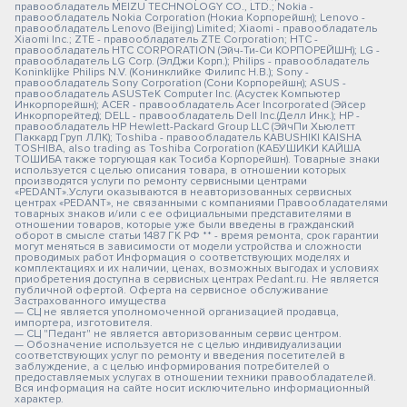
правообладатель MEIZU TECHNOLOGY CO., LTD.; Nokia -
правообладатель Nokia Corporation (Нокиа Корпорейшн); Lenovo -
правообладатель Lenovo (Beijing) Limited; Xiaomi - правообладатель
Xiaomi Inc.; ZTE - правообладатель ZTE Corporation; HTC -
правообладатель HTC CORPORATION (Эйч-Ти-Си КОРПОРЕЙШН); LG -
правообладатель LG Corp. (ЭлДжи Корп.); Philips - правообладатель
Koninklijke Philips N.V. (Конинклийке Филипс Н.В.); Sony -
правообладатель Sony Corporation (Сони Корпорейшн); ASUS -
правообладатель ASUSTeK Computer Inc. (Асустек Компьютер
Инкорпорейшн); ACER - правообладатель Acer Incorporated (Эйсер
Инкорпорейтед); DELL - правообладатель Dell Inc.(Делл Инк.); HP -
правообладатель HP Hewlett-Packard Group LLC (ЭйчПи Хьюлетт
Паккард Груп ЛЛК); Toshiba - правообладатель KABUSHIKI KAISHA
TOSHIBA, also trading as Toshiba Corporation (КАБУШИКИ КАЙША
ТОШИБА также торгующая как Тосиба Корпорейшн). Товарные знаки
используется с целью описания товара, в отношении которых
производятся услуги по ремонту сервисными центрами
«PEDANT».Услуги оказываются в неавторизованных сервисных
центрах «PEDANT», не связанными с компаниями Правообладателями
товарных знаков и/или с ее официальными представителями в
отношении товаров, которые уже были введены в гражданский
оборот в смысле статьи 1487 ГК РФ ** - время ремонта, срок гарантии
могут меняться в зависимости от модели устройства и сложности
проводимых работ Информация о соответствующих моделях и
комплектациях и их наличии, ценах, возможных выгодах и условиях
приобретения доступна в сервисных центрах Pedant.ru. Не является
публичной офертой. Оферта на сервисное обслуживание
Застрахованного имущества
— СЦ не является уполномоченной организацией продавца,
импортера, изготовителя.
— СЦ "Педант" не является авторизованным сервис центром.
— Обозначение используется не с целью индивидуализации
соответствующих услуг по ремонту и введения посетителей в
заблуждение, а с целью информирования потребителей о
предоставляемых услугах в отношении техники правообладателей.
Вся информация на сайте носит исключительно информационный
характер.